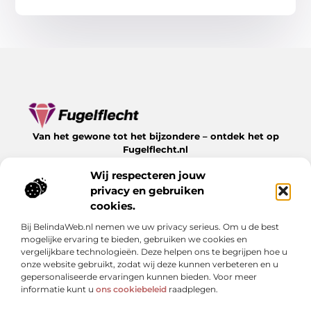
Van het gewone tot het bijzondere – ontdek het op
Fugelflecht.nl
Lees inspirerende blogs en artikelen over alles wat het
Wij respecteren jouw
leven te bieden heeft.
privacy en gebruiken
Bericht categorie
cookies.
Bij BelindaWeb.nl nemen we uw privacy serieus. Om u de best
mogelijke ervaring te bieden, gebruiken we cookies en
vergelijkbare technologieën. Deze helpen ons te begrijpen hoe u
Onze informatie
onze website gebruikt, zodat wij deze kunnen verbeteren en u
gepersonaliseerde ervaringen kunnen bieden. Voor meer
Kwalitatieve backlinks: hoe herken je ze en waarom zijn ze cruciaal?
Linkbuilding geld verdienen: kan het — en hoe doe je dat slim?
informatie kunt u
ons cookiebeleid
raadplegen.