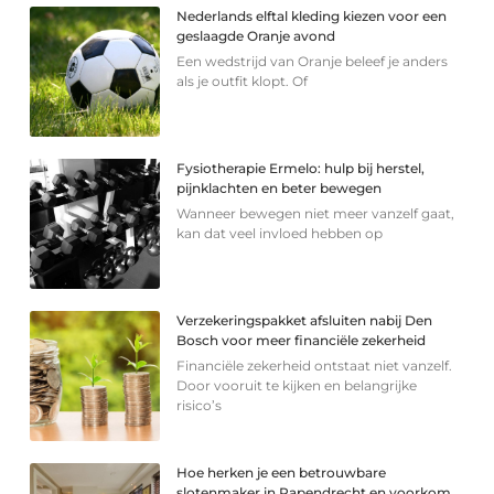
Nederlands elftal kleding kiezen voor een
geslaagde Oranje avond
Een wedstrijd van Oranje beleef je anders
als je outfit klopt. Of
Fysiotherapie Ermelo: hulp bij herstel,
pijnklachten en beter bewegen
Wanneer bewegen niet meer vanzelf gaat,
kan dat veel invloed hebben op
Verzekeringspakket afsluiten nabij Den
Bosch voor meer financiële zekerheid
Financiële zekerheid ontstaat niet vanzelf.
Door vooruit te kijken en belangrijke
risico’s
Hoe herken je een betrouwbare
slotenmaker in Papendrecht en voorkom