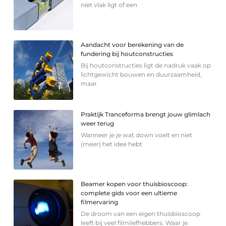
niet vlak ligt of een
Aandacht voor berekening van de
fundering bij houtconstructies
Bij houtconstructies ligt de nadruk vaak op
lichtgewicht bouwen en duurzaamheid,
maar
Praktijk Tranceforma brengt jouw glimlach
weer terug
Wanneer je je wat down voelt en niet
(meer) het idee hebt
Beamer kopen voor thuisbioscoop:
complete gids voor een ultieme
filmervaring
De droom van een eigen thuisbioscoop
leeft bij veel filmliefhebbers. Waar je