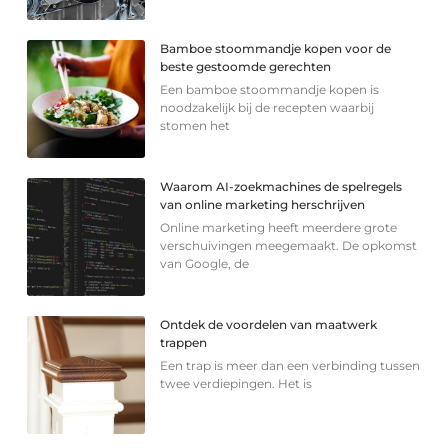
Bamboe stoommandje kopen voor de
beste gestoomde gerechten
Een bamboe stoommandje kopen is
noodzakelijk bij de recepten waarbij
stomen het
Waarom AI-zoekmachines de spelregels
van online marketing herschrijven
Online marketing heeft meerdere grote
verschuivingen meegemaakt. De opkomst
van Google, de
Ontdek de voordelen van maatwerk
trappen
Een trap is meer dan een verbinding tussen
twee verdiepingen. Het is