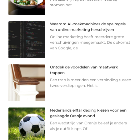
stomen het
Waarom AI-zoekmachines de spelregels
van online marketing herschrijven
Online marketing heeft meerdere grote
verschuivingen meegemaakt. De opkomst
van Google, de
Ontdek de voordelen van maatwerk
trappen
Een trap is meer dan een verbinding tussen
twee verdiepingen. Het is
Nederlands elftal kleding kiezen voor een
geslaagde Oranje avond
Een wedstrijd van Oranje beleef je anders
als je outfit klopt. Of