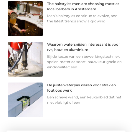
The hairstyles men are choosing most at
local barbers in Amsterdam
Men’s hairstyles continue to evolve, and
the latest trends show a growing
Waarom watersnijden interessant is voor
rvs, hout en aluminium
Bij de keuze van een bewerkingstechniek
spelen materiaalsoort, nauwkeurigheid en
eindkwaliteit een
De juiste waterpas kiezen voor strak en
foutloos werk
Een scheve wand, een keukenblad dat net
niet vlak ligt of een