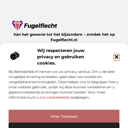
Van het gewone tot het bijzondere – ontdek het op
Fugelflecht.nl
Lees inspirerende blogs en artikelen over alles wat het
Wij respecteren jouw
leven te bieden heeft.
privacy en gebruiken
Bericht categorie
cookies.
Bij BelindaWeb.nl nemen we uw privacy serieus. Om u de best
mogelijke ervaring te bieden, gebruiken we cookies en
vergelijkbare technologieën. Deze helpen ons te begrijpen hoe u
Onze informatie
onze website gebruikt, zodat wij deze kunnen verbeteren en u
gepersonaliseerde ervaringen kunnen bieden. Voor meer
Kwalitatieve backlinks: hoe herken je ze en waarom zijn ze cruciaal?
Linkbuilding geld verdienen: kan het — en hoe doe je dat slim?
informatie kunt u
ons cookiebeleid
raadplegen.
Alles Toestaan
Website index
Cookiebeleid (EU)
@2025 www.fugelflecht.nl. All Right Reserved.