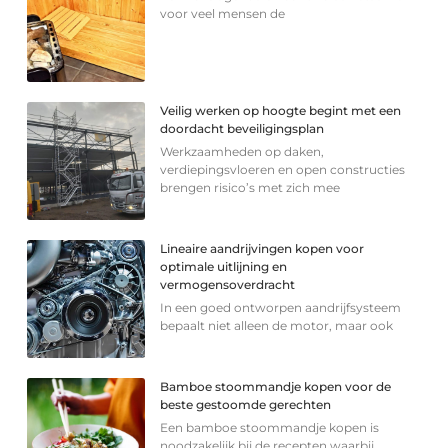
voor veel mensen de
Veilig werken op hoogte begint met een
doordacht beveiligingsplan
Werkzaamheden op daken,
verdiepingsvloeren en open constructies
brengen risico’s met zich mee
Lineaire aandrijvingen kopen voor
optimale uitlijning en
vermogensoverdracht
In een goed ontworpen aandrijfsysteem
bepaalt niet alleen de motor, maar ook
Bamboe stoommandje kopen voor de
beste gestoomde gerechten
Een bamboe stoommandje kopen is
noodzakelijk bij de recepten waarbij