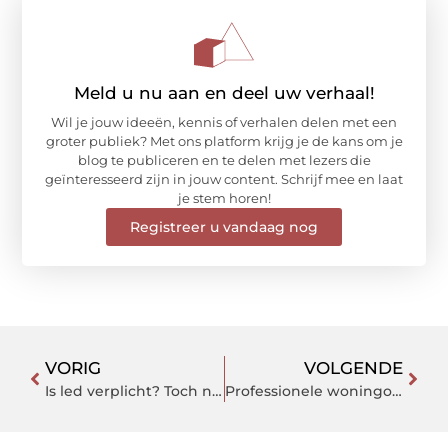
Meld u nu aan en deel uw verhaal!
Wil je jouw ideeën, kennis of verhalen delen met een
groter publiek? Met ons platform krijg je de kans om je
blog te publiceren en te delen met lezers die
geïnteresseerd zijn in jouw content. Schrijf mee en laat
je stem horen!
Registreer u vandaag nog
VORIG
VOLGENDE
Is led verplicht? Toch niet? Of misschien nóg niet? Led Design Holland heeft de antwoorden
Professionele woningontruiming door het hele land